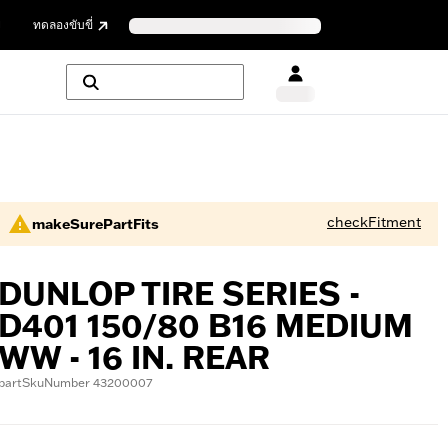
ย
ทดลองขับขี่
checkFitment
makeSurePartFits
DUNLOP TIRE SERIES -
D401 150/80 B16 MEDIUM
WW - 16 IN. REAR
partSkuNumber 43200007