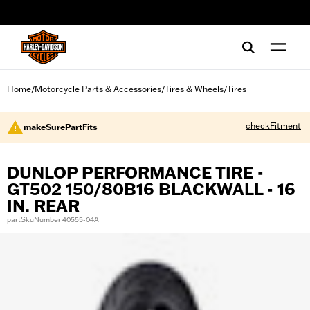
web accessibility
Home
Motorcycle Parts & Accessories
Tires & Wheels
Tires
/
/
/
checkFitment
makeSurePartFits
DUNLOP PERFORMANCE TIRE -
GT502 150/80B16 BLACKWALL - 16
IN. REAR
partSkuNumber 40555-04A