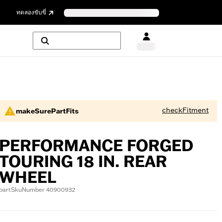
ย
ทดลองขับขี่
checkFitment
makeSurePartFits
PERFORMANCE FORGED
TOURING 18 IN. REAR
WHEEL
partSkuNumber 40900932