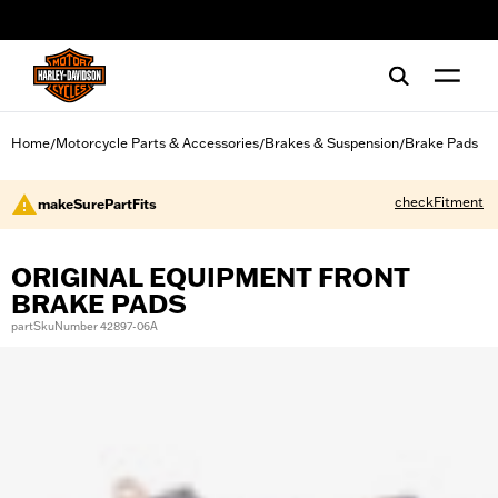
web accessibility
Home
Motorcycle Parts & Accessories
Brakes & Suspension
Brake Pads
/
/
/
checkFitment
makeSurePartFits
ORIGINAL EQUIPMENT FRONT
BRAKE PADS
partSkuNumber 42897-06A