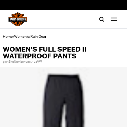
web accessibility
Home
Women's
Rain Gear
/
/
WOMEN'S FULL SPEED II
WATERPROOF PANTS
partSkuNumber 98117-23VW