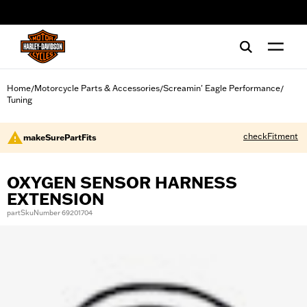
web accessibility
Home
Motorcycle Parts & Accessories
Screamin' Eagle Performance
/
/
/
Tuning
checkFitment
makeSurePartFits
OXYGEN SENSOR HARNESS
EXTENSION
partSkuNumber 69201704