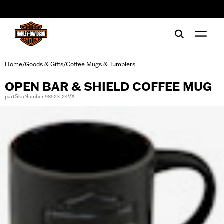
web accessibility
Home
Goods & Gifts
Coffee Mugs & Tumblers
/
/
OPEN BAR & SHIELD COFFEE MUG
partSkuNumber 98523-24VX