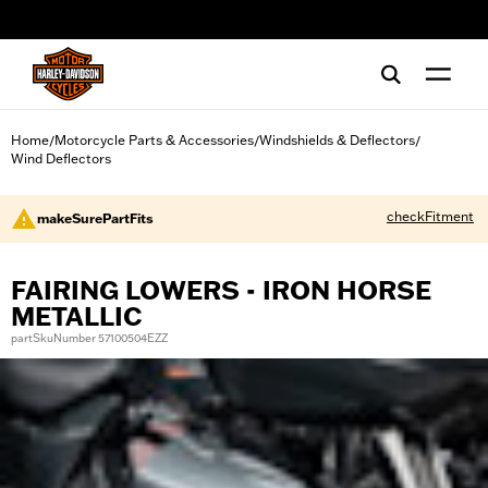
web accessibility
Home
Motorcycle Parts & Accessories
Windshields & Deflectors
/
/
/
Wind Deflectors
checkFitment
makeSurePartFits
FAIRING LOWERS - IRON HORSE
METALLIC
partSkuNumber 57100504EZZ