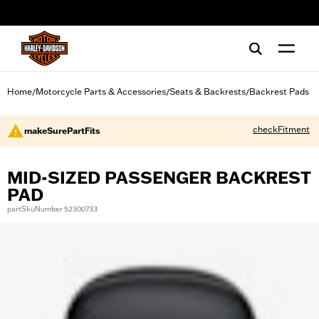
web accessibility
Home
Motorcycle Parts & Accessories
Seats & Backrests
Backrest Pads
/
/
/
checkFitment
makeSurePartFits
MID-SIZED PASSENGER BACKREST
PAD
partSkuNumber 52300733