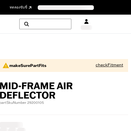
ย
ทดลองขับขี่
checkFitment
makeSurePartFits
MID-FRAME AIR
DEFLECTOR
partSkuNumber 29200105