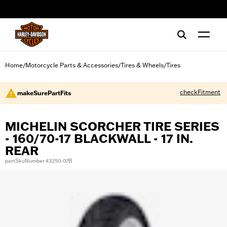
web accessibility
Home
Motorcycle Parts & Accessories
Tires & Wheels
Tires
/
/
/
checkFitment
makeSurePartFits
MICHELIN SCORCHER TIRE SERIES
- 160/70-17 BLACKWALL - 17 IN.
REAR
partSkuNumber 43250-07B