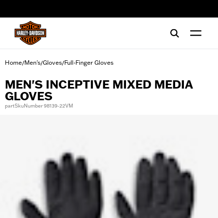
web accessibility
Home
Men's
Gloves
Full-Finger Gloves
/
/
/
MEN'S INCEPTIVE MIXED MEDIA
GLOVES
partSkuNumber 98139-22VM