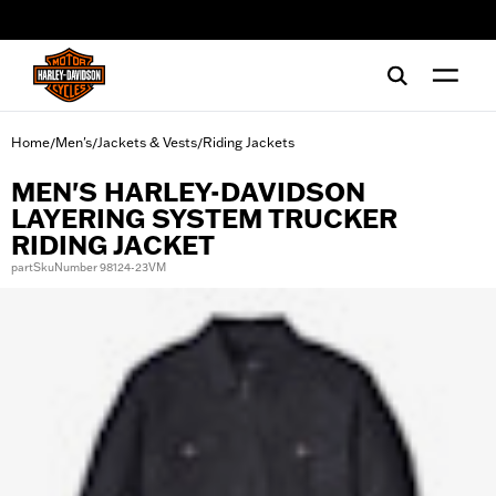
web accessibility
Home
Men's
Jackets & Vests
Riding Jackets
/
/
/
MEN'S HARLEY-DAVIDSON
LAYERING SYSTEM TRUCKER
RIDING JACKET
partSkuNumber 98124-23VM