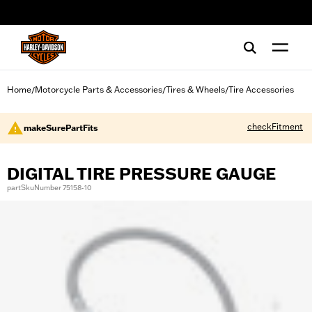
web accessibility
Home
Motorcycle Parts & Accessories
Tires & Wheels
Tire Accessories
/
/
/
checkFitment
makeSurePartFits
DIGITAL TIRE PRESSURE GAUGE
partSkuNumber 75158-10