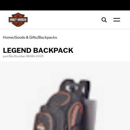
web accessibility
Home
Goods & Gifts
Backpacks
/
/
LEGEND BACKPACK
partSkuNumber 98494-24VX