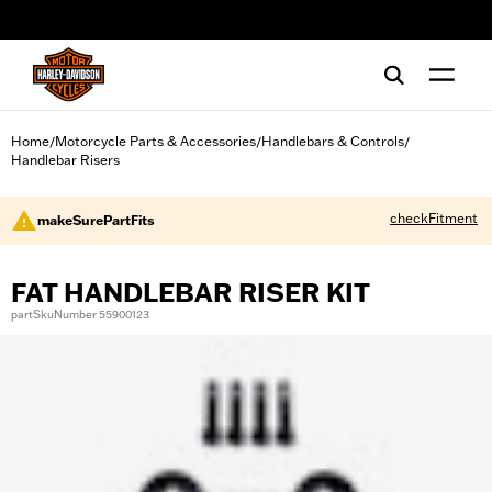
web accessibility
Home
Motorcycle Parts & Accessories
Handlebars & Controls
/
/
/
Handlebar Risers
checkFitment
makeSurePartFits
FAT HANDLEBAR RISER KIT
partSkuNumber 55900123