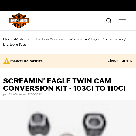
web accessibility
Home
Motorcycle Parts & Accessories
Screamin' Eagle Performance
/
/
/
Big Bore Kits
checkFitment
makeSurePartFits
SCREAMIN' EAGLE TWIN CAM
CONVERSION KIT - 103CI TO 110CI
partSkuNumber 92500032