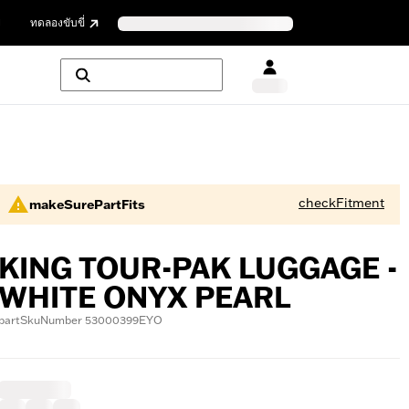
ย
ทดลองขับขี่
checkFitment
makeSurePartFits
KING TOUR-PAK LUGGAGE -
WHITE ONYX PEARL
partSkuNumber 53000399EYO