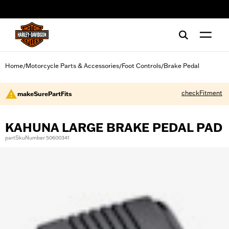
web accessibility
Home
Motorcycle Parts & Accessories
Foot Controls
Brake Pedal
/
/
/
checkFitment
makeSurePartFits
KAHUNA LARGE BRAKE PEDAL PAD
partSkuNumber 50600341