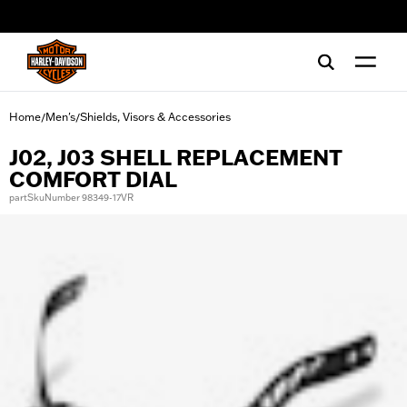
web accessibility
Home
Men's
Shields, Visors & Accessories
/
/
J02, J03 SHELL REPLACEMENT
COMFORT DIAL
partSkuNumber 98349-17VR