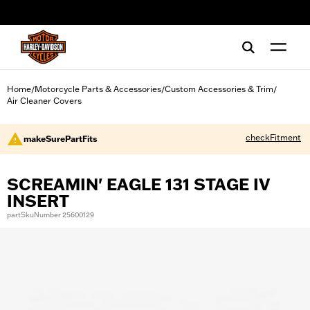
web accessibility
Home
Motorcycle Parts & Accessories
Custom Accessories & Trim
/
/
/
Air Cleaner Covers
checkFitment
makeSurePartFits
SCREAMIN' EAGLE 131 STAGE IV
INSERT
partSkuNumber 25600129