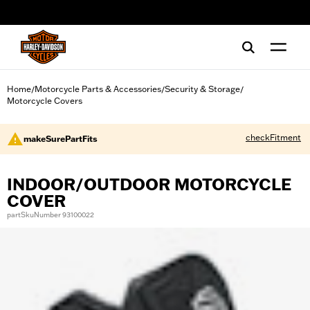
web accessibility
Home
Motorcycle Parts & Accessories
Security & Storage
/
/
/
Motorcycle Covers
checkFitment
makeSurePartFits
INDOOR/OUTDOOR MOTORCYCLE
COVER
partSkuNumber 93100022