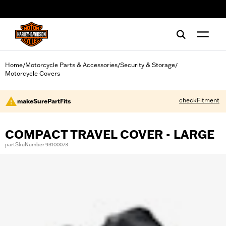
web accessibility
Home
Motorcycle Parts & Accessories
Security & Storage
/
/
/
Motorcycle Covers
checkFitment
makeSurePartFits
COMPACT TRAVEL COVER - LARGE
partSkuNumber 93100073