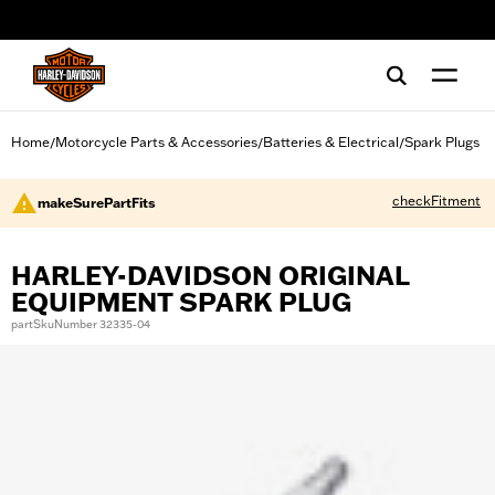
web accessibility
Home
Motorcycle Parts & Accessories
Batteries & Electrical
Spark Plugs
/
/
/
checkFitment
makeSurePartFits
HARLEY-DAVIDSON ORIGINAL
EQUIPMENT SPARK PLUG
partSkuNumber 32335-04