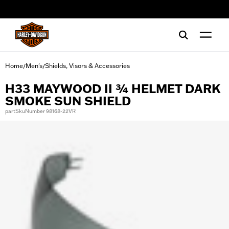
web accessibility
Home
Men's
Shields, Visors & Accessories
/
/
H33 MAYWOOD II ¾ HELMET DARK
SMOKE SUN SHIELD
partSkuNumber 98168-22VR