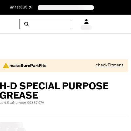
ย
ทดลองขับขี่
checkFitment
makeSurePartFits
H-D SPECIAL PURPOSE
GREASE
partSkuNumber 99857-97A