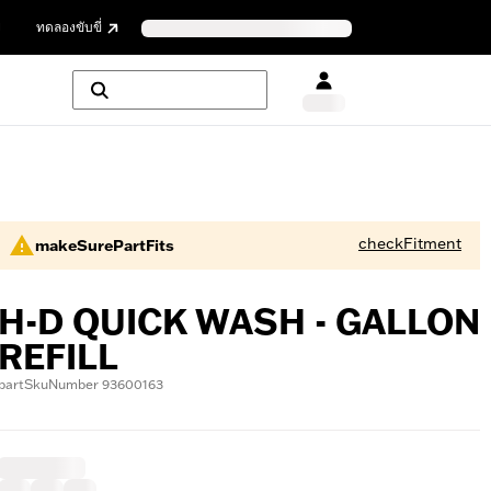
ย
ทดลองขับขี่
checkFitment
makeSurePartFits
H-D QUICK WASH - GALLON
REFILL
partSkuNumber 93600163