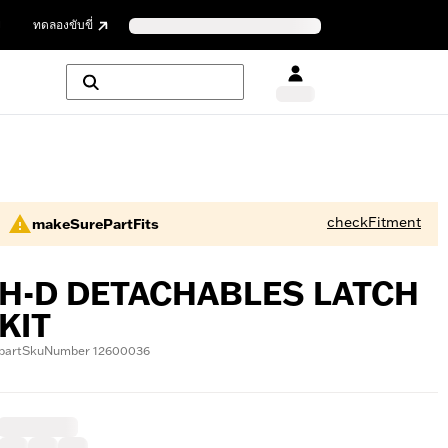
ย
ทดลองขับขี่
checkFitment
makeSurePartFits
H-D DETACHABLES LATCH
KIT
partSkuNumber 12600036