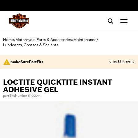
web accessibility
Home
Motorcycle Parts & Accessories
Maintenance
/
/
/
Lubricants, Greases & Sealants
checkFitment
makeSurePartFits
LOCTITE QUICKTITE INSTANT
ADHESIVE GEL
partSkuNumber 11100044