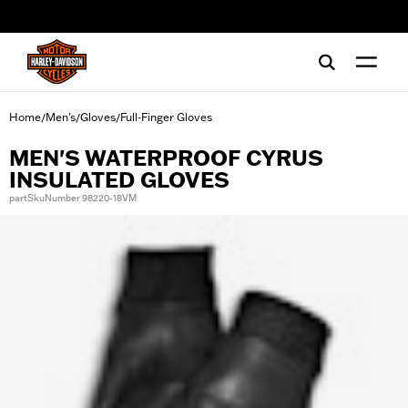
web accessibility
Home
Men's
Gloves
Full-Finger Gloves
/
/
/
MEN'S WATERPROOF CYRUS
INSULATED GLOVES
partSkuNumber 98220-18VM