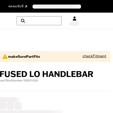
ย
ทดลองขับขี่
checkFitment
makeSurePartFits
FUSED LO HANDLEBAR
partSkuNumber 55801059