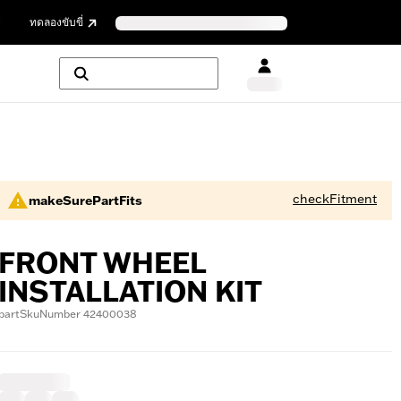
ย
ทดลองขับขี่
checkFitment
makeSurePartFits
FRONT WHEEL
INSTALLATION KIT
partSkuNumber 42400038