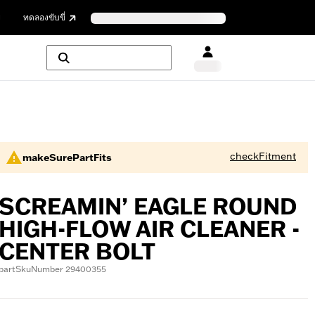
ย
ทดลองขับขี่
checkFitment
makeSurePartFits
SCREAMIN’ EAGLE ROUND
HIGH-FLOW AIR CLEANER -
CENTER BOLT
partSkuNumber 29400355