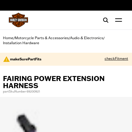
web accessibility
Home
Motorcycle Parts & Accessories
Audio & Electronics
/
/
/
Installation Hardware
checkFitment
makeSurePartFits
FAIRING POWER EXTENSION
HARNESS
partSkuNumber 69200921