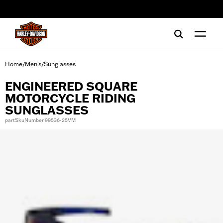
web accessibility
Home
Men's
Sunglasses
/
/
ENGINEERED SQUARE
MOTORCYCLE RIDING
SUNGLASSES
partSkuNumber 99536-25VM