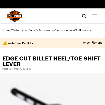
web accessibility
Home
Motorcycle Parts & Accessories
Foot Controls
Shift Levers
/
/
/
checkFitment
makeSurePartFits
EDGE CUT BILLET HEEL/TOE SHIFT
LEVER
partSkuNumber 34045-10