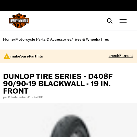
web accessibility
Home
Motorcycle Parts & Accessories
Tires & Wheels
Tires
/
/
/
checkFitment
makeSurePartFits
DUNLOP TIRE SERIES - D408F
90/90-19 BLACKWALL - 19 IN.
FRONT
partSkuNumber 41566-08B