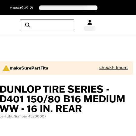
ย
ทดลองขับขี่
checkFitment
makeSurePartFits
DUNLOP TIRE SERIES -
D401 150/80 B16 MEDIUM
WW - 16 IN. REAR
partSkuNumber 43200007