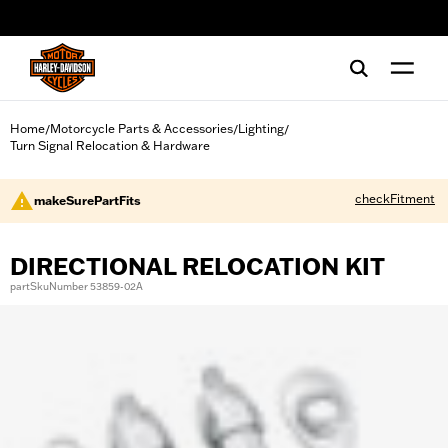
web accessibility
Home
Motorcycle Parts & Accessories
Lighting
/
/
/
Turn Signal Relocation & Hardware
checkFitment
makeSurePartFits
DIRECTIONAL RELOCATION KIT
partSkuNumber 53859-02A