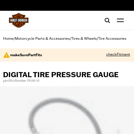
web accessibility
Home
Motorcycle Parts & Accessories
Tires & Wheels
Tire Accessories
/
/
/
checkFitment
makeSurePartFits
DIGITAL TIRE PRESSURE GAUGE
partSkuNumber 75158-10