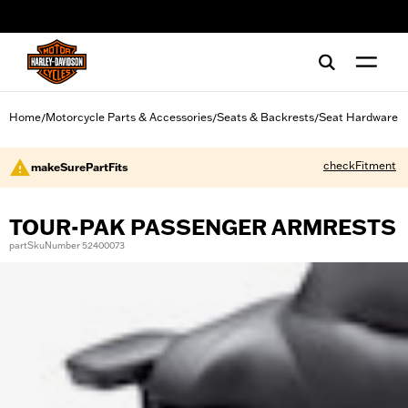
web accessibility
Home
Motorcycle Parts & Accessories
Seats & Backrests
Seat Hardware
/
/
/
checkFitment
makeSurePartFits
TOUR-PAK PASSENGER ARMRESTS
partSkuNumber 52400073