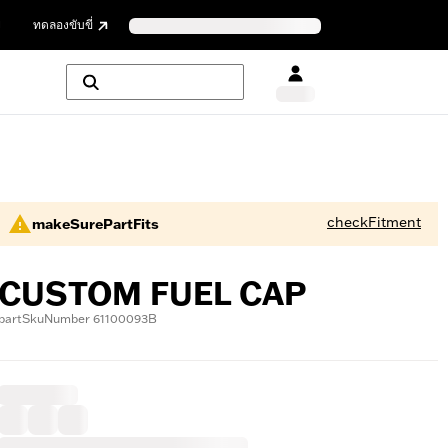
ย
ทดลองขับขี่
checkFitment
makeSurePartFits
CUSTOM FUEL CAP
partSkuNumber 61100093B