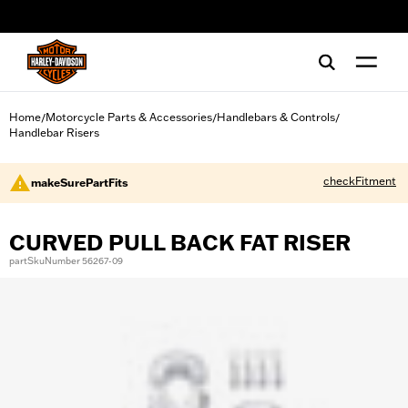
web accessibility
Home
Motorcycle Parts & Accessories
Handlebars & Controls
/
/
/
Handlebar Risers
checkFitment
makeSurePartFits
CURVED PULL BACK FAT RISER
partSkuNumber 56267-09