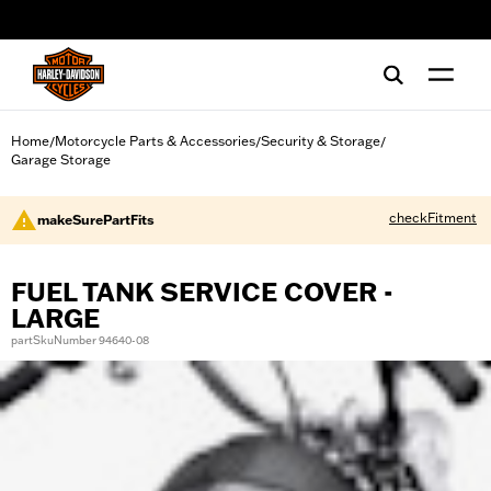
web accessibility
Home
Motorcycle Parts & Accessories
Security & Storage
/
/
/
Garage Storage
checkFitment
makeSurePartFits
FUEL TANK SERVICE COVER -
LARGE
partSkuNumber 94640-08