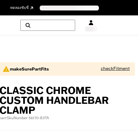
ย
ทดลองขับขี่
checkFitment
makeSurePartFits
CLASSIC CHROME
CUSTOM HANDLEBAR
CLAMP
partSkuNumber 56170-83TA