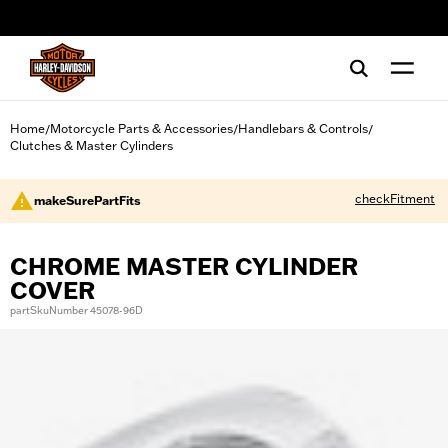
web accessibility
Home
Motorcycle Parts & Accessories
Handlebars & Controls
/
/
/
Clutches & Master Cylinders
checkFitment
makeSurePartFits
CHROME MASTER CYLINDER
COVER
partSkuNumber 45078-96D