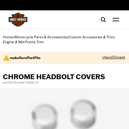
web accessibility
Home
Motorcycle Parts & Accessories
Custom Accessories & Trim
/
/
/
Engine & Mid Frame Trim
checkFitment
makeSurePartFits
CHROME HEADBOLT COVERS
partSkuNumber 43822-01