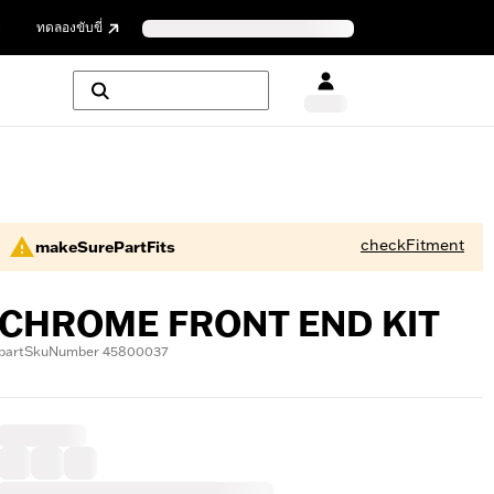
ย
ทดลองขับขี่
checkFitment
makeSurePartFits
CHROME FRONT END KIT
partSkuNumber 45800037