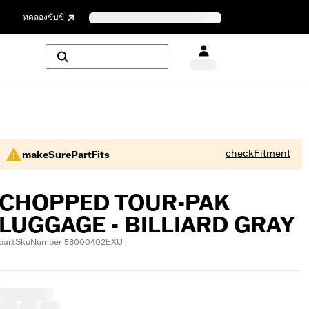
ย
ทดลองขับขี่
checkFitment
makeSurePartFits
CHOPPED TOUR-PAK
LUGGAGE - BILLIARD GRAY
partSkuNumber 53000402EXU