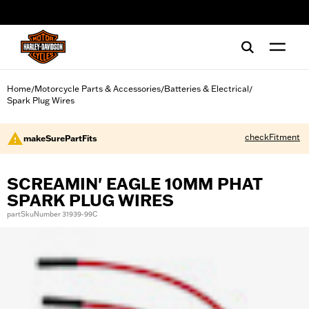
web accessibility
Home
Motorcycle Parts & Accessories
Batteries & Electrical
/
/
/
Spark Plug Wires
checkFitment
makeSurePartFits
SCREAMIN' EAGLE 10MM PHAT
SPARK PLUG WIRES
partSkuNumber 31939-99C